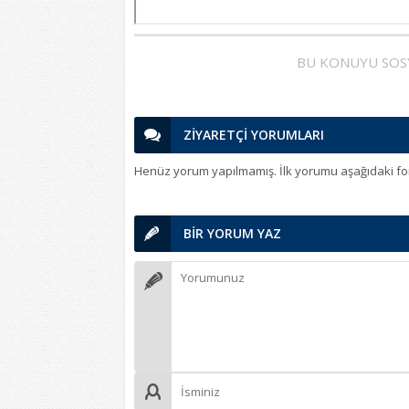
BU KONUYU SOS
ZİYARETÇİ YORUMLARI
Henüz yorum yapılmamış. İlk yorumu aşağıdaki form 
BİR YORUM YAZ