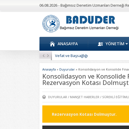
06.08.2026 - Bağımsız Denetim Uzmanları Derneği R
ANASAYFA
YÖNETİM
Vefat ve Başsağlığı
Anasayfa
»
Duyurular
»
Konsolidasyon ve Konsolide Fina
Konsolidasyon ve Konsolide 
Rezervasyon Kotası Dolmuşt
DUYURULAR
/
MANŞET HABERLER
/
SÜREKLI EĞITIML
Rezervasyon Kotası Dolmuştur.