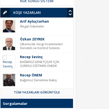
KGK SORGU SİSTEMİ
KÖŞE YAZARLARI
Arif Ayluçtarhan
İllegal Ödemeler
Özkan ZEYREK
Ülkemizde Vergi İncelemeleri
Denetim ve Kontrol Sistemi
Recep Sevinç
BAĞIMSIZ DENETÇİLER İÇİN
SÜREKLİ EĞİTİMİN ÖNEMİ
Recep ÖNEM
Bağımsız Denetime Bakış
TÜM YAZARLARI GÖRÜNTÜLE
Selahattin İPEK
Bağımsız Denetçi Selahattin İPEK’in
kaleminden 05.01.2017 tarihli KGK
Sorgulamalar
Kurul Kararı sonrası Sorumlu