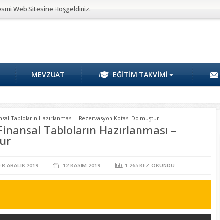
esmi Web Sitesine Hoşgeldiniz.
MEVZUAT
EĞİTİM TAKVİMİ
nsal Tabloların Hazırlanması – Rezervasyon Kotası Dolmuştur
Finansal Tabloların Hazırlanması –
ur
ER ARALIK 2019
12 KASIM
2019
1.265
KEZ OKUNDU